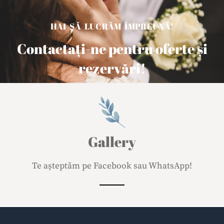
HAI SĂ LUCRĂM ÎMPREUNĂ!
Contactați-ne pentru oferte și
rezervări!
Gallery
Te așteptăm pe Facebook sau WhatsApp!
loto37
jeetcity